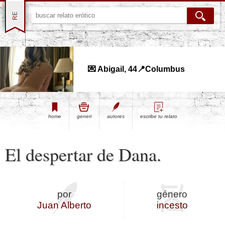
💌 Abigail, 44📍Columbus
home
generi
autores
escribe tu relato
El despertar de Dana.
por
género
Juan Alberto
incesto