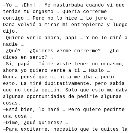
—Yo … ¡Ehm! … Me masturbaba cuando vi que
tenías tu orgasmo … Quería correrme
contigo … Pero no lo hice … Lo juro …
Dana volvió a mirar mi entrepierna y luego
dijo.
—Quiero verlo ahora, papi … Y no lo diré a
nadie …
—¿Qué? … ¿Quieres verme correrme? … ¿Lo
dices en serio? …
—Sí, papá … Tú me viste tener un orgasmo,
ahora yo quiero verte a ti … Hazlo …
Nunca pensé que mi hija me iba a pedir
esto. La miré dubitativamente, pero sabía
que no tenía opción. Solo que esto me daba
algunas oportunidades de pedirle algunas
cosas.
—Está bien, lo haré … Pero quiero pedirte
una cosa …
—Dime, ¿qué quieres? …
—Para excitarme, necesito que te quites la