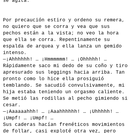
se agita.
Por precaución estiro y ordeno su remera,
no quiero que se corra y vea que sus
pechos están a la vista; no veo la hora
que ella se corra. Repentinamente su
espalda de arquea y ella lanza un gemido
intenso.
—¡Ahhhhhh! … ¡Hmmmmmm! … ¡Ohhhhh! …
Rápidamente saco mi dedo de su coño y tiro
apresurado sus leggings hacia arriba. Tan
pronto como lo hice ella prosiguió
temblando. Se sacudió convulsivamente, mi
hija estaba teniendo un orgasmo caliente.
Se metió las rodillas al pecho gimiendo si
cesar.
—¡Aaaaaahhh! … ¡Aaahhhhhh! … ¡Uhhhhh! …
¡Umpf! … ¡Umpf! …
Sus caderas hacían frenéticos movimientos
de follar, casi exploté otra vez, pero