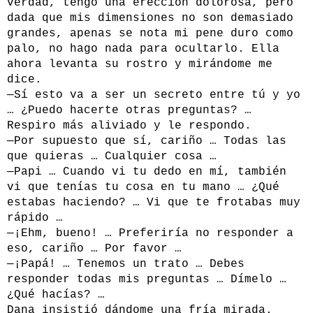
verdad, tengo una erección dolorosa, pero
dada que mis dimensiones no son demasiado
grandes, apenas se nota mi pene duro como
palo, no hago nada para ocultarlo. Ella
ahora levanta su rostro y mirándome me
dice.
—Sí esto va a ser un secreto entre tú y yo
… ¿Puedo hacerte otras preguntas? …
Respiro más aliviado y le respondo.
—Por supuesto que sí, cariño … Todas las
que quieras … Cualquier cosa …
—Papi … Cuando vi tu dedo en mí, también
vi que tenías tu cosa en tu mano … ¿Qué
estabas haciendo? … Vi que te frotabas muy
rápido …
—¡Ehm, bueno! … Preferiría no responder a
eso, cariño … Por favor …
—¡Papá! … Tenemos un trato … Debes
responder todas mis preguntas … Dímelo …
¿Qué hacías? …
Dana insistió dándome una fría mirada.