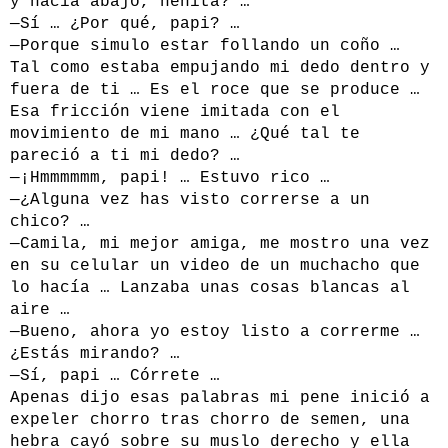
y hacia abajo, nenita? …
—Sí … ¿Por qué, papi? …
—Porque simulo estar follando un coño …
Tal como estaba empujando mi dedo dentro y
fuera de ti … Es el roce que se produce …
Esa fricción viene imitada con el
movimiento de mi mano … ¿Qué tal te
pareció a ti mi dedo? …
—¡Hmmmmmm, papi! … Estuvo rico …
—¿Alguna vez has visto correrse a un
chico? …
—Camila, mi mejor amiga, me mostro una vez
en su celular un video de un muchacho que
lo hacía … Lanzaba unas cosas blancas al
aire …
—Bueno, ahora yo estoy listo a correrme …
¿Estás mirando? …
—Sí, papi … Córrete …
Apenas dijo esas palabras mi pene inició a
expeler chorro tras chorro de semen, una
hebra cayó sobre su muslo derecho y ella