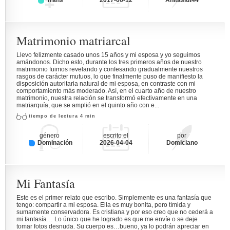
Trans
2017-06-12
Anitaslut44
Matrimonio matriarcal
Llevo felizmente casado unos 15 años y mi esposa y yo seguimos
amándonos. Dicho esto, durante los tres primeros años de nuestro
matrimonio fuimos revelando y confesando gradualmente nuestros
rasgos de carácter mutuos, lo que finalmente puso de manifiesto la
disposición autoritaria natural de mi esposa, en contraste con mi
comportamiento más moderado. Así, en el cuarto año de nuestro
matrimonio, nuestra relación se transformó efectivamente en una
matriarquía, que se amplió en el quinto año con e...
tiempo de lectura 4 min
género
escrito el
por
Dominación
2026-04-04
Domiciano
Mi Fantasía
Este es el primer relato que escribo. Simplemente es una fantasía que
tengo: compartir a mi esposa. Ella es muy bonita, pero tímida y
sumamente conservadora. Es cristiana y por eso creo que no cederá a
mi fantasía… Lo único que he logrado es que me envíe o se deje
tomar fotos desnuda. Su cuerpo es…bueno, ya lo podrán apreciar en