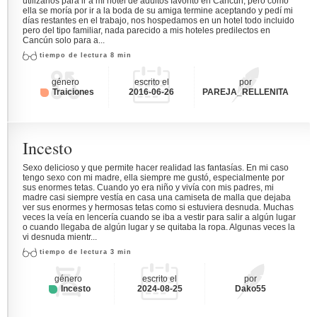
utilizarlos para ir a mi hotel de adultos favorito en Cancún, pero como
ella se moría por ir a la boda de su amiga termine aceptando y pedí mi
días restantes en el trabajo, nos hospedamos en un hotel todo incluido
pero del tipo familiar, nada parecido a mis hoteles predilectos en
Cancún solo para a...
tiempo de lectura 8 min
género
escrito el
por
Traiciones
2016-06-26
PAREJA_RELLENITA
Incesto
Sexo delicioso y que permite hacer realidad las fantasías. En mi caso
tengo sexo con mi madre, ella siempre me gustó, especialmente por
sus enormes tetas. Cuando yo era niño y vivía con mis padres, mi
madre casi siempre vestía en casa una camiseta de malla que dejaba
ver sus enormes y hermosas tetas como si estuviera desnuda. Muchas
veces la veía en lencería cuando se iba a vestir para salir a algún lugar
o cuando llegaba de algún lugar y se quitaba la ropa. Algunas veces la
vi desnuda mientr...
tiempo de lectura 3 min
género
escrito el
por
Incesto
2024-08-25
Dako55