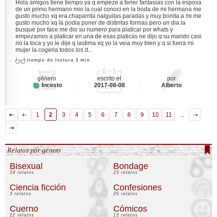
Hola amigos tiene tiempo ya q empeze a tener fantasias con la esposa
de un primo hermano mio la cual conoci en la boda de mi hermana me
gusto mucho xq era chaparrita nalguitas paradas y muy bonita.a mi me
gusto mucho xq la podia poner de distintas formas pero un dia la
busque por face me dio su numero para platicar por whats y
empezamos a platicar en una de esas platicas ne dijo q su marido casi
no la toca y yo le dije q lastima xq yo la veia muy bien y q si fuera mi
mujer la cogeria todos los d...
tiempo de lectura 3 min
género
escrito el
por
Incesto
2017-08-08
Alberto
⇤
⇠
1
2
3
4
5
6
7
8
9
10
11
...
⇢
⇥
Relatos por género
Bisexual
Bondage
34 relatos
23 relatos
Ciencia ficción
Confesiones
3 relatos
26 relatos
Cuerno
Cómicos
12 relatos
13 relatos