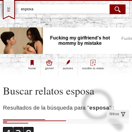
Fucking my girlfriend's hot
Fucki
mommy by mistake
home
generi
autores
escribe tu relato
Buscar relatos esposa
Resultados de la búsqueda para "
esposa
" :
filtros