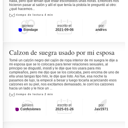
nada, pero que tenían que estar escondidos unas horas. Entonces nos
hicieron pasar al salón y allí el que tenía la pistola le preguntó al otro:
¿qué hacemos...
tiempo de lectura 4 min
género
escrito el
por
Bondage
2021-09-06
andres
Calzon de suegra usado por mi esposa
Tomé un calzón negro del cajón de ropa interior de mi suegra le dije a
mi esposa que se lo colocara para tener relaciones sexuales, al
principio se disgustó, insistí y le dije que los usara para mis
cumpleaños, pero me dijo que se los colocaba, pero encima de uno de
ella unas tangas tipo hilo, le dije que listo. Así fue, esa noche la
pasamos de lujo, la empecé a besar y luego tocarla acariciando esos
calzones en su piel, nos excitamos demasiado, le corrí los calzones
hacia un lado y le hice un ...
tiempo de lectura 2 min
género
escrito el
por
Confesiones
2025-01-26
Jav1971