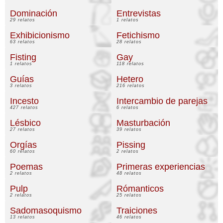
Dominación
Entrevistas
29 relatos
1 relatos
Exhibicionismo
Fetichismo
63 relatos
28 relatos
Fisting
Gay
1 relatos
118 relatos
Guías
Hetero
3 relatos
216 relatos
Incesto
Intercambio de parejas
427 relatos
6 relatos
Lésbico
Masturbación
27 relatos
39 relatos
Orgías
Pissing
60 relatos
2 relatos
Poemas
Primeras experiencias
2 relatos
48 relatos
Pulp
Rómanticos
2 relatos
25 relatos
Sadomasoquismo
Traiciones
13 relatos
46 relatos