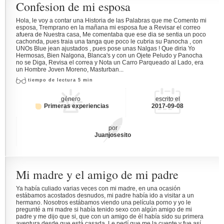
Confesion de mi esposa
Hola, le voy a contar una Historia de las Palabras que me Comento mi
esposa, Tremprano en la mañana mi esposa fue a Revisar el correo
afuera de Nuestra casa, Me comentaba que ese dia se sentia un poco
cachonda, pues traia una tanga que poco le cubria su Panocha , con
UNOs Blue jean ajustados , pues pose unas Nalgas ! Que diria Yo
Hermosas, Bien Nalgona, Blanca's y con un Ojete Peludo y Panocha
no se Diga, Revisa el correa y Nota un Carro Parqueado al Lado, era
un Hombre Joven Moreno, Masturban...
tiempo de lectura 5 min
género
escrito el
Primeras experiencias
2017-09-08
por
Juanjosesito
Mi madre y el amigo de mi padre
Ya había culiado varias veces con mi madre, en una ocasión
estábamos acostados desnudos, mi padre había ido a visitar a un
hermano. Nosotros estábamos viendo una película porno y yo le
pregunté a mi madre si había tenido sexo con algún amigo de mi
padre y me dijo que si, que con un amigo de él había sido su primera
aventura desde que está casada. Le pedí que me la cuente y fue así…