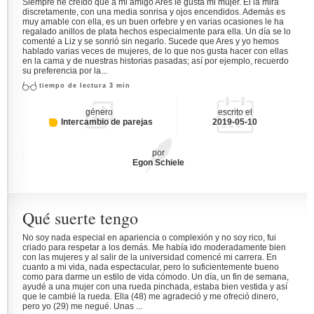
Siempre he creído que a mi amigo Ares le gusta mi mujer. Él la mira
discretamente, con una media sonrisa y ojos encendidos. Además es
muy amable con ella, es un buen orfebre y en varias ocasiones le ha
regalado anillos de plata hechos especialmente para ella. Un día se lo
comenté a Liz y se sonrió sin negarlo. Sucede que Ares y yo hemos
hablado varias veces de mujeres, de lo que nos gusta hacer con ellas
en la cama y de nuestras historias pasadas; así por ejemplo, recuerdo
su preferencia por la...
tiempo de lectura 3 min
género
escrito el
Intercambio de parejas
2019-05-10
por
Egon Schiele
Qué suerte tengo
No soy nada especial en apariencia o complexión y no soy rico, fui
criado para respetar a los demás. Me había ido moderadamente bien
con las mujeres y al salir de la universidad comencé mi carrera. En
cuanto a mi vida, nada espectacular, pero lo suficientemente bueno
como para darme un estilo de vida cómodo. Un día, un fin de semana,
ayudé a una mujer con una rueda pinchada, estaba bien vestida y así
que le cambié la rueda. Ella (48) me agradeció y me ofreció dinero,
pero yo (29) me negué. Unas ...