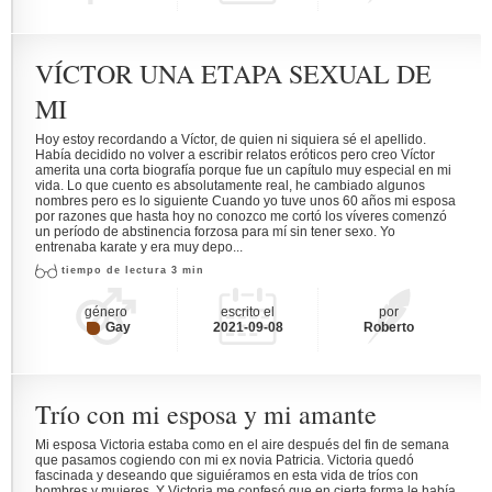
VÍCTOR UNA ETAPA SEXUAL DE
MI
Hoy estoy recordando a Víctor, de quien ni siquiera sé el apellido.
Había decidido no volver a escribir relatos eróticos pero creo Víctor
amerita una corta biografía porque fue un capítulo muy especial en mi
vida. Lo que cuento es absolutamente real, he cambiado algunos
nombres pero es lo siguiente Cuando yo tuve unos 60 años mi esposa
por razones que hasta hoy no conozco me cortó los víveres comenzó
un período de abstinencia forzosa para mí sin tener sexo. Yo
entrenaba karate y era muy depo...
tiempo de lectura 3 min
género
escrito el
por
Gay
2021-09-08
Roberto
Trío con mi esposa y mi amante
Mi esposa Victoria estaba como en el aire después del fin de semana
que pasamos cogiendo con mi ex novia Patricia. Victoria quedó
fascinada y deseando que siguiéramos en esta vida de tríos con
hombres y mujeres. Y Victoria me confesó que en cierta forma le había