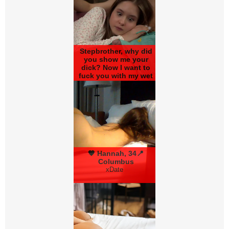
Stepbrother, why did
you show me your
dick? Now I want to
fuck you with my wet
pussy
RedhandsTube
🧡 Hannah, 34📍
Columbus
xDate