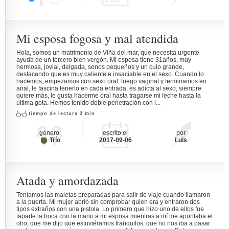
Mi esposa fogosa y mal atendida
Hola, somos un matrimonio de Viña del mar, que necesita urgente
ayuda de un tercero bien vergón. Mi esposa tiene 31años, muy
hermosa, jovial, delgada, senos pequeños y un culo grande,
destacando que es muy caliente e insaciable en el sexo. Cuando lo
hacemos, empezamos con sexo oral, luego vaginal y terminamos en
anal, le fascina tenerlo en cada entrada, es adicta al sexo, siempre
quiere más, le gusta hacerme oral hasta tragarse mi leche hasta la
última gota. Hemos tenido doble penetración con l...
tiempo de lectura 3 min
género
escrito el
por
Trío
2017-09-06
Luis
Atada y amordazada
Teníamos las maletas preparadas para salir de viaje cuando llamaron
a la puerta. Mi mujer abrió sin comprobar quien era y entraron dos
tipos extraños con una pistola. Lo primero que hizo uno de ellos fue
taparle la boca con la mano a mi esposa mientras a mí me apuntaba el
otro, que me dijo que estuviéramos tranquilos, que no nos iba a pasar