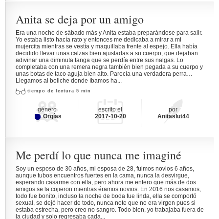
Anita se deja por un amigo
Era una noche de sábado más y Anita estaba preparándose para salir.
Yo estaba listo hacía rato y entonces me dedicaba a mirar a mi
mujercita mientras se vestía y maquillaba frente al espejo. Ella había
decidido llevar unas calzas bien ajustadas a su cuerpo, que dejaban
adivinar una diminuta tanga que se perdía entre sus nalgas. Lo
completaba con una remera negra también bien pegada a su cuerpo y
unas botas de taco aguja bien alto. Parecía una verdadera perra…
Llegamos al boliche donde íbamos ha...
tiempo de lectura 5 min
género
escrito el
por
Orgías
2017-10-20
Anitaslut44
Me perdí lo que nunca me imaginé
Soy un esposo de 30 años, mi esposa de 28, fuimos novios 6 años,
aunque tubos encuentros fuertes en la cama, nunca la desvirgue,
esperando casarme con ella, pero ahora me entero que más de dos
amigos se la cojieron mientras éramos novios. En 2016 nos casamos,
todo fue bonito, incluso la noche de boda fue linda, ella se comportó
sexual, se dejó hacer de todo, nunca note que no era virgen pues si
estaba estrecha, pero creo no sangro. Todo bien, yo trabajaba fuera de
la ciudad y solo regresaba cada...