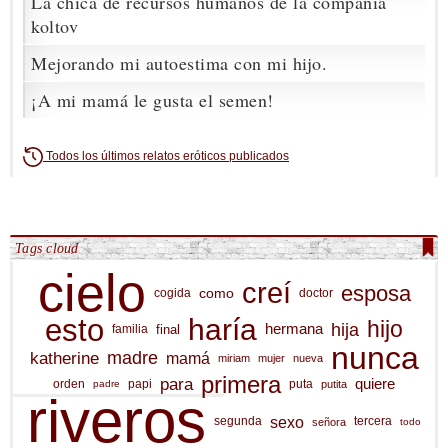
La chica de recursos humanos de la compañía
koltov
Mejorando mi autoestima con mi hijo.
¡A mi mamá le gusta el semen!
Todos los últimos relatos eróticos publicados
Tags cloud
cielo
creí
esposa
como
cogida
doctor
esto
haría
hijo
hija
hermana
final
familia
nunca
katherine
madre
mamá
miriam
mujer
nueva
primera
para
quiere
orden
papi
puta
putita
padre
riveros
sexo
segunda
tercera
señora
todo