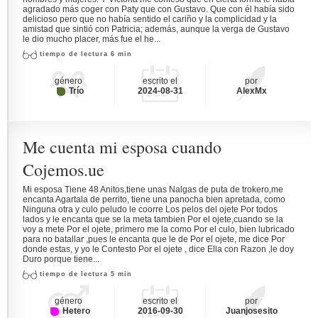
agradado más coger con Paty que con Gustavo. Que con él había sido
delicioso pero que no había sentido el cariño y la complicidad y la
amistad que sintió con Patricia; además, aunque la verga de Gustavo
le dio mucho placer, más fue el he...
tiempo de lectura 6 min
género
escrito el
por
Trío
2024-08-31
AlexMx
Me cuenta mi esposa cuando
Cojemos.ue
Mi esposa Tiene 48 Anitos,tiene unas Nalgas de puta de trokero,me
encanta Agartala de perrito, tiene una panocha bien apretada, como
Ninguna otra y culo peludo le coorre Los pelos del ojete Por todos
lados y le encanta que se la meta tambien Por el ojete,cuando se la
voy a mete Por el ojete, primero me la como Por el culo, bien lubricado
para no batallar ,pues le encanta que le de Por el ojete, me dice Por
donde estas, y yo le Contesto Por el ojete , dice Ella con Razon ,le doy
Duro porque tiene...
tiempo de lectura 5 min
género
escrito el
por
Hetero
2016-09-30
Juanjosesito