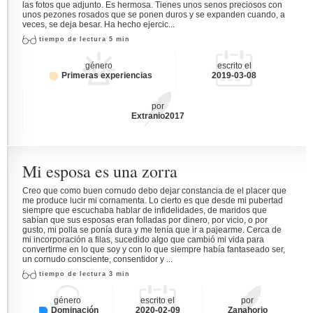
las fotos que adjunto. Es hermosa. Tienes unos senos preciosos con
unos pezones rosados que se ponen duros y se expanden cuando, a
veces, se deja besar. Ha hecho ejercic...
tiempo de lectura 5 min
género
escrito el
Primeras experiencias
2019-03-08
por
Extranio2017
Mi esposa es una zorra
Creo que como buen cornudo debo dejar constancia de el placer que
me produce lucir mi cornamenta. Lo cierto es que desde mi pubertad
siempre que escuchaba hablar de infidelidades, de maridos que
sabían que sus esposas eran folladas por dinero, por vicio, o por
gusto, mi polla se ponía dura y me tenía que ir a pajearme. Cerca de
mi incorporación a filas, sucedido algo que cambió mi vida para
convertirme en lo que soy y con lo que siempre había fantaseado ser,
un cornudo consciente, consentidor y ...
tiempo de lectura 3 min
género
escrito el
por
Dominación
2020-02-09
Zanahorio