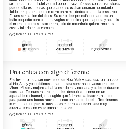
se impregna en mi piel y en mi pene tal vez más que con otras mujeres
porque ella es de esas que cuando se excitan emanan abundante
fluido transparente que se corre entre mis dedos cuando la masturbo.
Es una sensación deliciosa. Su coño siempre está depilado, es un
bulto pequeño pero con una vagina calientica que te aprieta y acaricia
el miembro como si succionara, solo de recordarlo quiero irme a su
casa y follarla en su cama mat...
tiempo de lectura 4 min
género
escrito el
por
Traiciones
2019-05-10
Egon Schiele
Una chica con algo diferente
Ese invierno iba a ser muy crudo en New York y, para escapar un poco
al frío, Ana y yo decidimos tomarnos una semana de vacaciones en
Miami. Mi sexy mujercita había estado muy excitada y caliente durante
esos días. En nuestra tercera noche, después de cenar en un
agradable restaurant, ella sugirió que fuéramos a buscar un tercero
para pasar una buena noche de sexo en nuestro hotel… Terminamos
la velada en un pub; a unas pocas cuadras del hotel. Una muy
atractiva morocha estilo latino que se en...
tiempo de lectura 5 min
género
escrito el
por