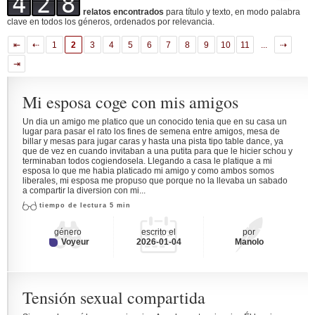
4
2
8
relatos encontrados
para título y texto, en modo palabra
clave en todos los géneros, ordenados por relevancia.
⇤
⇠
1
2
3
4
5
6
7
8
9
10
11
...
⇢
⇥
Mi esposa coge con mis amigos
Un dia un amigo me platico que un conocido tenia que en su casa un
lugar para pasar el rato los fines de semena entre amigos, mesa de
billar y mesas para jugar caras y hasta una pista tipo table dance, ya
que de vez en cuando invitaban a una putita para que le hicier schou y
terminaban todos cogiendosela. Llegando a casa le platique a mi
esposa lo que me habia platicado mi amigo y como ambos somos
liberales, mi esposa me propuso que porque no la llevaba un sabado
a compartir la diversion con mi...
tiempo de lectura 5 min
género
escrito el
por
Voyeur
2026-01-04
Manolo
Tensión sexual compartida