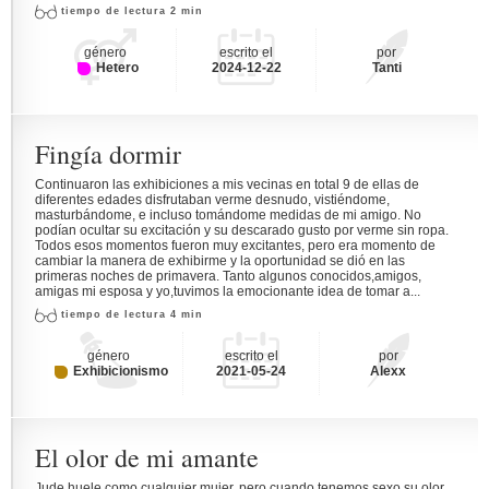
tiempo de lectura 2 min
género
escrito el
por
Hetero
2024-12-22
Tanti
Fingía dormir
Continuaron las exhibiciones a mis vecinas en total 9 de ellas de
diferentes edades disfrutaban verme desnudo, vistiéndome,
masturbándome, e incluso tomándome medidas de mi amigo. No
podían ocultar su excitación y su descarado gusto por verme sin ropa.
Todos esos momentos fueron muy excitantes, pero era momento de
cambiar la manera de exhibirme y la oportunidad se dió en las
primeras noches de primavera. Tanto algunos conocidos,amigos,
amigas mi esposa y yo,tuvimos la emocionante idea de tomar a...
tiempo de lectura 4 min
género
escrito el
por
Exhibicionismo
2021-05-24
Alexx
El olor de mi amante
Jude huele como cualquier mujer, pero cuando tenemos sexo su olor