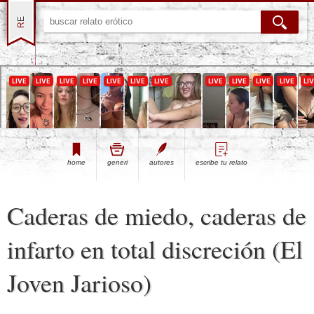
Experience intense desire for
girls anytime, anywhere.
home
generi
autores
escribe tu relato
Caderas de miedo, caderas de
infarto en total discreción (El
Joven Jarioso)