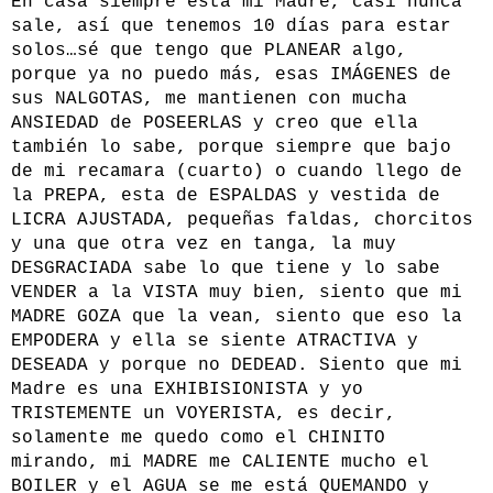
En casa siempre está mi Madre, casi nunca
sale, así que tenemos 10 días para estar
solos…sé que tengo que PLANEAR algo,
porque ya no puedo más, esas IMÁGENES de
sus NALGOTAS, me mantienen con mucha
ANSIEDAD de POSEERLAS y creo que ella
también lo sabe, porque siempre que bajo
de mi recamara (cuarto) o cuando llego de
la PREPA, esta de ESPALDAS y vestida de
LICRA AJUSTADA, pequeñas faldas, chorcitos
y una que otra vez en tanga, la muy
DESGRACIADA sabe lo que tiene y lo sabe
VENDER a la VISTA muy bien, siento que mi
MADRE GOZA que la vean, siento que eso la
EMPODERA y ella se siente ATRACTIVA y
DESEADA y porque no DEDEAD. Siento que mi
Madre es una EXHIBISIONISTA y yo
TRISTEMENTE un VOYERISTA, es decir,
solamente me quedo como el CHINITO
mirando, mi MADRE me CALIENTE mucho el
BOILER y el AGUA se me está QUEMANDO y