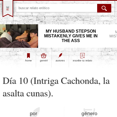
MY HUSBAND STEPSON
MISTAKENLY GIVES ME IN
MIS
THE ASS
home
generi
autores
escribe tu relato
Día 10 (Intriga Cachonda, la
asalta cunas).
por
género