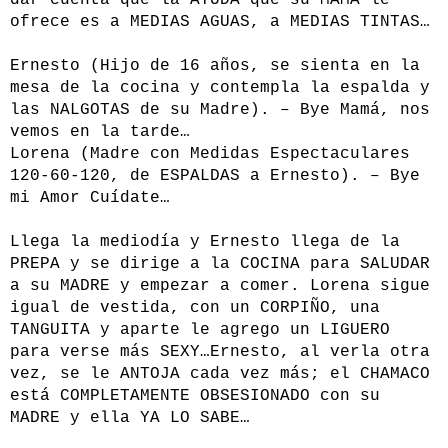
dar cuenta que la AYUDA que su MAMÁ le
ofrece es a MEDIAS AGUAS, a MEDIAS TINTAS…
Ernesto (Hijo de 16 años, se sienta en la
mesa de la cocina y contempla la espalda y
las NALGOTAS de su Madre). – Bye Mamá, nos
vemos en la tarde…
Lorena (Madre con Medidas Espectaculares
120-60-120, de ESPALDAS a Ernesto). – Bye
mi Amor Cuídate…
Llega la mediodía y Ernesto llega de la
PREPA y se dirige a la COCINA para SALUDAR
a su MADRE y empezar a comer. Lorena sigue
igual de vestida, con un CORPIÑO, una
TANGUITA y aparte le agrego un LIGUERO
para verse más SEXY…Ernesto, al verla otra
vez, se le ANTOJA cada vez más; el CHAMACO
está COMPLETAMENTE OBSESIONADO con su
MADRE y ella YA LO SABE…