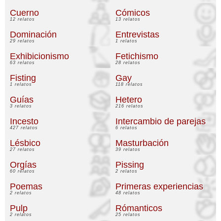
Cuerno
Cómicos
12 relatos
13 relatos
Dominación
Entrevistas
29 relatos
1 relatos
Exhibicionismo
Fetichismo
63 relatos
28 relatos
Fisting
Gay
1 relatos
118 relatos
Guías
Hetero
3 relatos
216 relatos
Incesto
Intercambio de parejas
427 relatos
6 relatos
Lésbico
Masturbación
27 relatos
39 relatos
Orgías
Pissing
60 relatos
2 relatos
Poemas
Primeras experiencias
2 relatos
48 relatos
Pulp
Rómanticos
2 relatos
25 relatos