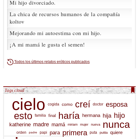
Mi hijo divorciado.
La chica de recursos humanos de la compañía
koltov
Mejorando mi autoestima con mi hijo.
¡A mi mamá le gusta el semen!
Todos los últimos relatos eróticos publicados
Tags cloud
cielo
creí
esposa
como
cogida
doctor
esto
haría
hijo
hija
hermana
final
familia
nunca
katherine
madre
mamá
miriam
mujer
nueva
primera
para
quiere
orden
papi
puta
putita
padre