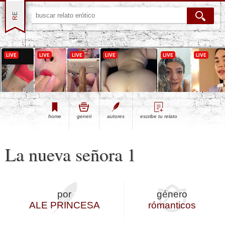
Experience intense desire for
girls anytime, anywhere.
home
generi
autores
escribe tu relato
La nueva señora 1
por
género
ALE PRINCESA
rómanticos