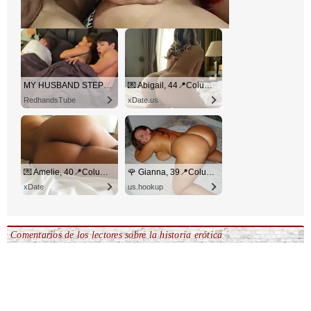
MY HUSBAND STEPSON MISTAKENLY GIVES ME IN THE ASS
💌 Abigail, 44📍Columbus
RedhandsTube
xDate.us
💌 Amelie, 40📍Columbus
🌹 Gianna, 39📍Columbus
xDate
us.hookup
Comentarios de los lectores sobre la historia erótica