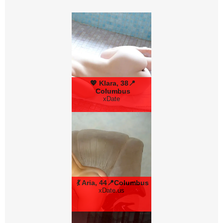
💖 Klara, 38📍
Columbus
xDate
💃 Aria, 44📍Columbus
xDate.us