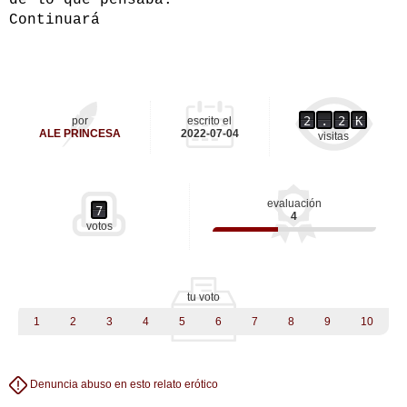
de lo que pensaba.
Continuará
2
.
2
K
por
escrito el
ALE PRINCESA
2022-07-04
visitas
evaluación
7
4
votos
tu voto
1
2
3
4
5
6
7
8
9
10
Denuncia abuso en esto relato erótico