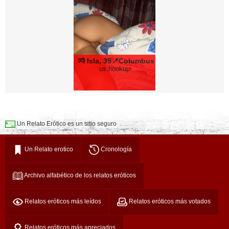
💏 Isla, 35📍Columbus
us.hookup
Un Relato Erótico es un sitio seguro
Un Relato erotico
Cronología
Archivo alfabético de los relatos eróticos
Relatos eróticos más leídos
Relatos eróticos más votados
Relatos eróticos más apreciados