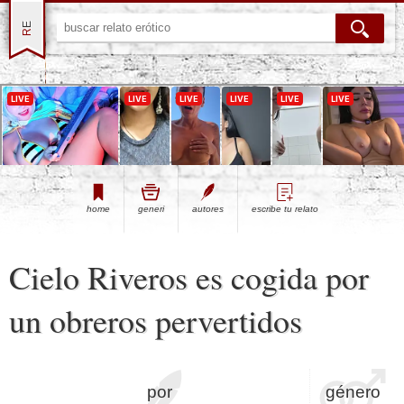
Dreamz.ai - A conversation
that stays between you
home
generi
autores
escribe tu relato
Cielo Riveros es cogida por
un obreros pervertidos
por
género