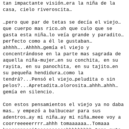
tan impactante visión…era la niña de la
casa, cielo riveroscita…
…pero que par de tetas se decía el viejo…
que cuerpo mas rico…oh que culo que se
gasta esta niña…lo veía grande y paradito…
perfecto como a él le gustaban…
ahhhh…..Ahhhh…gemía el viejo y
concentrándose en la parte mas sagrada de
aquella niña-mujer…en su conchita, en su
rayita, en su panochita, en su tajito…en
su pequeña hendidura…como la
tendrá?...Pensó el viejo…peludita o sin
pelos?...Apretadita…olorosita…ahhh…ahhh…
gemía en silencio.
Con estos pensamientos el viejo ya no daba
mas… y empezó a balbucear para sus
adentros…ay mi niña…ay mi niña…meee voy a
coorreeeeerrrr…ahhh tomaaaaaa….Tomaaa